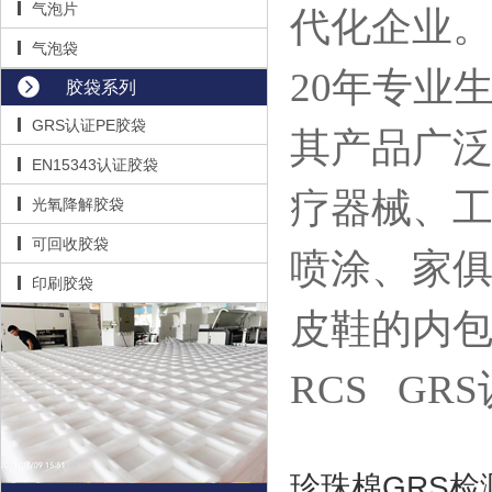
气泡片
代化企业
气泡袋
20年专业生
胶袋系列
GRS认证PE胶袋
其产品
广
EN15343认证胶袋
疗器械、
光氧降解胶袋
可回收胶袋
喷涂、家
印刷胶袋
皮鞋的内
RCS G
珍珠棉GRS检