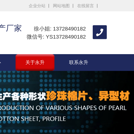
企业分站
网站地图
在线留言
生产厂家
徐小姐: 13728490182
微信号: YS13728490182
心
关于永升
联系永升