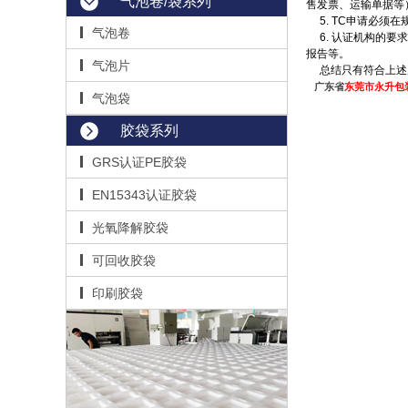
气泡卷/袋系列
售发票、运输单据等
5. TC申请必须
气泡卷
6. 认证机构的要
报告等。
气泡片
总结只有符合上述所
广东省
东莞市永升包
气泡袋
胶袋系列
GRS认证PE胶袋
EN15343认证胶袋
光氧降解胶袋
可回收胶袋
印刷胶袋