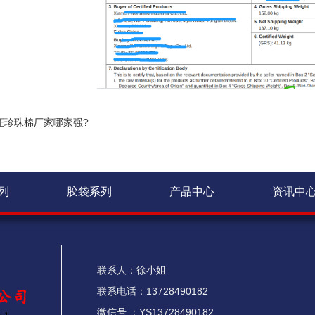
证珍珠棉厂家哪家强?
列
胶袋系列
产品中心
资讯中
联系人：徐小姐
联系电话：13728490182
微信号 ：YS13728490182