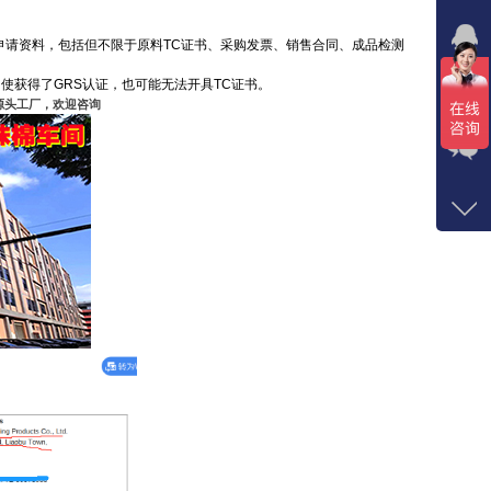
申请资料，包括但不限于原料TC证书、采购发票、销售合同、成品检测
在线
点我
使获得了GRS认证，也可能无法开具TC证书。
源头工厂
，
欢迎咨询
在
咨询
1372
客服
4292