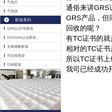
气泡片
通俗来讲GR
气泡袋
GRS产品，
胶袋系列
回收的呢？
GRS认证PE胶袋
有TC证书的就
EN15343认证胶袋
光氧降解胶袋
相对的TC证
可回收胶袋
所以TC证书
印刷胶袋
我司已经成功